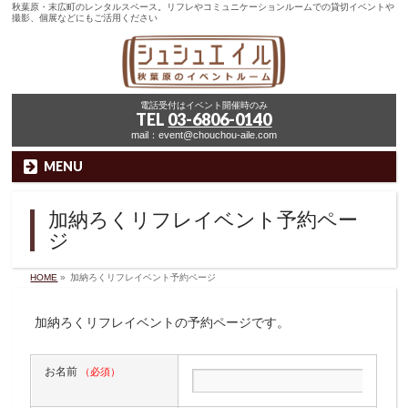
秋葉原・末広町のレンタルスペース。リフレやコミュニケーションルームでの貸切イベントや
撮影、個展などにもご活用ください
電話受付はイベント開催時のみ
TEL
03-6806-0140
mail：event@chouchou-aile.com
MENU
加納ろくリフレイベント予約ペー
ジ
HOME
»
加納ろくリフレイベント予約ページ
加納ろくリフレイベントの予約ページです。
お名前
（必須）