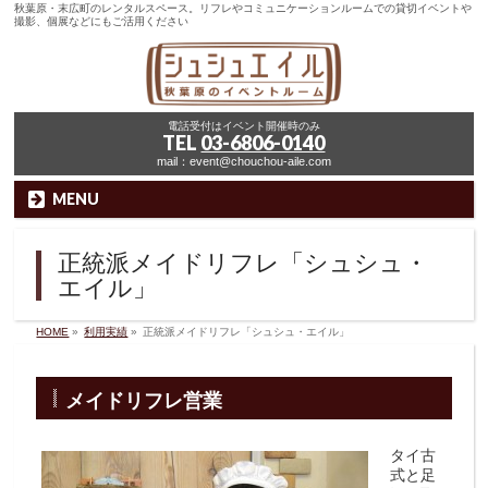
秋葉原・末広町のレンタルスペース。リフレやコミュニケーションルームでの貸切イベントや
撮影、個展などにもご活用ください
電話受付はイベント開催時のみ
TEL
03-6806-0140
mail：event@chouchou-aile.com
MENU
正統派メイドリフレ「シュシュ・
エイル」
HOME
»
利用実績
»
正統派メイドリフレ「シュシュ・エイル」
メイドリフレ営業
タイ古
式と足