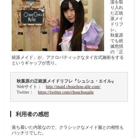
湯を取
り入れ
た正統
派メイ
ドリフ
レ。
秋葉原
でも絶
滅危惧
の「正
統派メイド」が、アクロバティックなタイ古式施術をする
というギャップが売り。
秋葉原の正統派メイドリフレ『シュシュ・エイル』
Webサイト：
http://maid.chouchou-aile.com/
Twitter：
https://twitter.com/chouchouaile
利用者の感想
落ち着いた内装なので、クラシックなメイド服との相性も
バッチリでした。